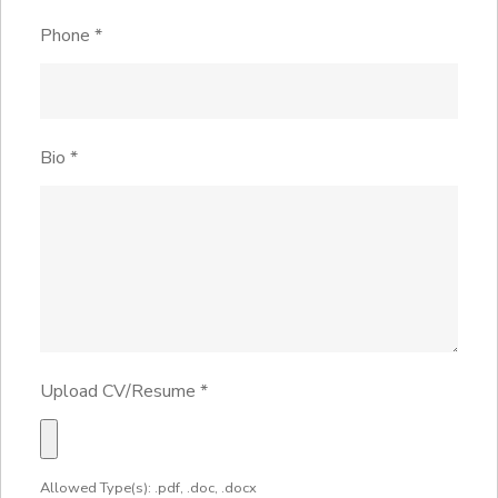
Phone
*
Bio
*
Upload CV/Resume
*
Allowed Type(s): .pdf, .doc, .docx