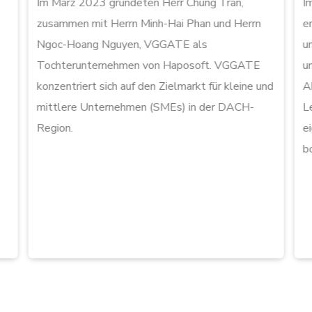
Im März 2023 gründeten Herr Chung Tran,
I
zusammen mit Herrn Minh-Hai Phan und Herrn
e
Ngoc-Hoang Nguyen, VGGATE als
u
Tochterunternehmen von Haposoft. VGGATE
u
konzentriert sich auf den Zielmarkt für kleine und
A
mittlere Unternehmen (SMEs) in der DACH-
L
Region.
e
b