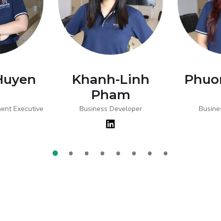
Huyen
Khanh-Linh
Phuo
Pham
ent Executive
Business Developer
Busine
1
2
3
4
5
6
7
8