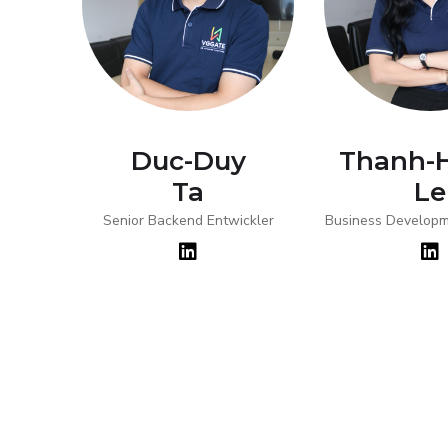
ai
Duc-Duy
Thanh-
Ta
Le
er
Senior Backend Entwickler
Business Developm