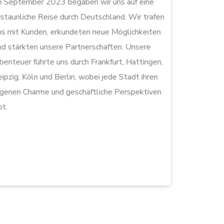
m September 2023 begaben wir uns auf eine
Für die Jah
rstaunliche Reise durch Deutschland. Wir trafen
Tochterges
ns mit Kunden, erkundeten neue Möglichkeiten
Dieser stra
nd stärkten unsere Partnerschaften. Unsere
Kunden in 
benteuer führte uns durch Frankfurt, Hattingen,
unsere Serv
eipzig, Köln und Berlin, wobei jede Stadt ihren
erhebliche
igenen Charme und geschäftliche Perspektiven
Deutschlan
ot.
Bedeutung d
ermöglicht
Stunden täg
Tochterges
auch in Deu