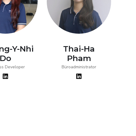
ng-Y-Nhi
Thai-Ha
X
Do
Pham
ss Developer
Büroadministrator
F