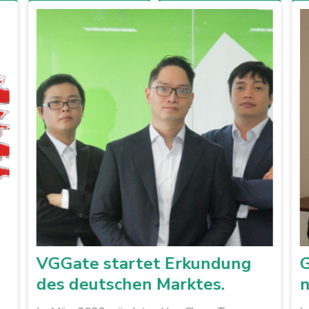
VGGate startet Erkundung
G
des deutschen Marktes.
n