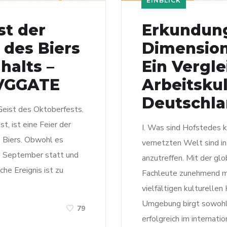
EINBLICK
st der
Erkundung
 des Biers
Dimension
alts –
Ein Vergle
 VGGATE
Arbeitskul
Deutschla
Geist des Oktoberfests.
, ist eine Feier der
I. Was sind Hofstedes k
s Biers. Obwohl es
vernetzten Welt sind in
de September statt und
anzutreffen. Mit der g
he Ereignis ist zu
Fachleute zunehmend mi
vielfältigen kulturell
Umgebung birgt sowohl
79
erfolgreich im internati