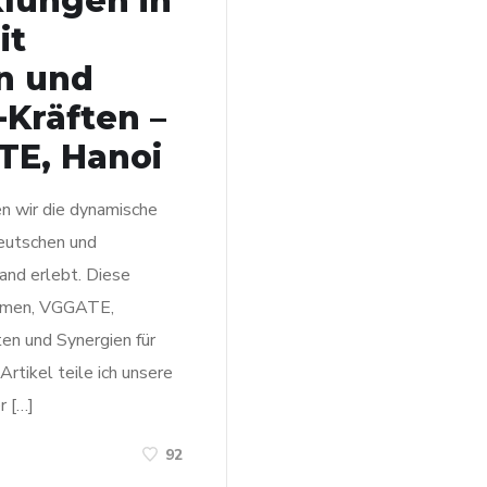
lungen in
it
n und
-Kräften –
TE, Hanoi
n wir die dynamische
eutschen und
and erlebt. Diese
ehmen, VGGATE,
ten und Synergien für
rtikel teile ich unsere
r […]
92