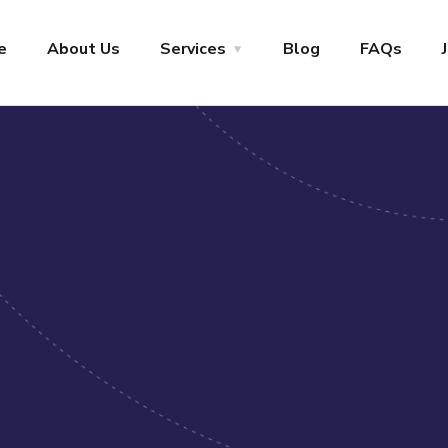
+1-800-456-478-23
Let’s Start
e
About Us
Services
Blog
FAQs